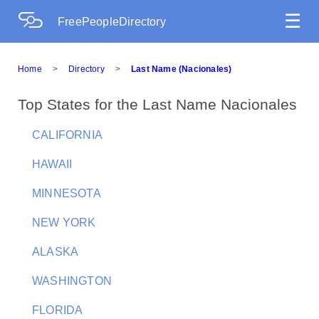
☰
FreePeopleDirectory
Home
>
Directory
>
Last Name (Nacionales)
Top States for the Last Name Nacionales
CALIFORNIA
HAWAII
MINNESOTA
NEW YORK
ALASKA
WASHINGTON
FLORIDA