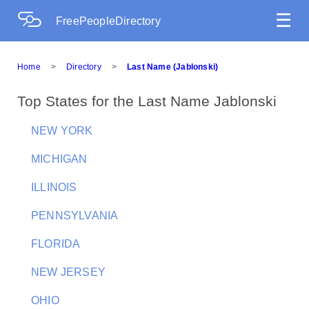
☰
FreePeopleDirectory
Home
>
Directory
>
Last Name (Jablonski)
Top States for the Last Name Jablonski
NEW YORK
MICHIGAN
ILLINOIS
PENNSYLVANIA
FLORIDA
NEW JERSEY
OHIO